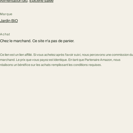
Alimentation bio
,
Épicerie salée
Marque
Jardin BiO
Achat
Chez le marchand. Ce site n'a pas de panier.
Ce lien est un lien affilié. Si vous achetez après l'avoir suivi, nous percevons une commission du
marchand. Le prix que vous payez est identique. En tant que Partenaire Amazon, nous
réalisons un bénéfice sur les achats remplissant les conditions requises.