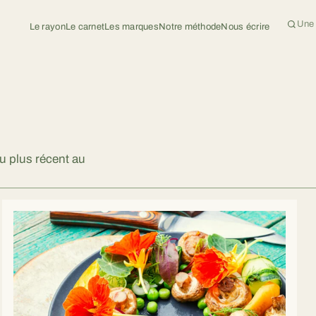
Le rayon
Le carnet
Les marques
Notre méthode
Nous écrire
Rech
du plus récent au