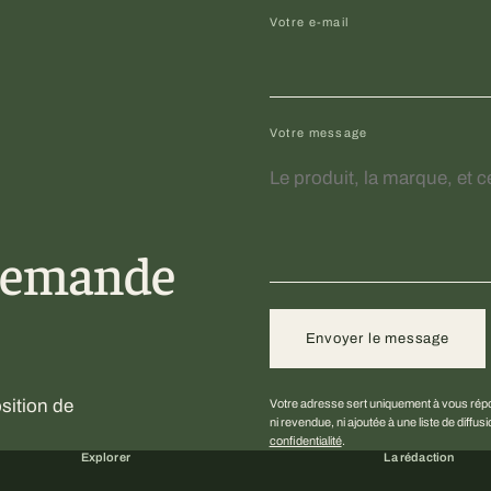
Votre e-mail
Votre message
demande
Envoyer le message
sition de
Votre adresse sert uniquement à vous répon
ni revendue, ni ajoutée à une liste de diffus
confidentialité
.
Explorer
La rédaction